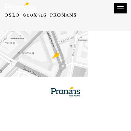
Toggl
OSLO_800X416_PRONANS
naviga