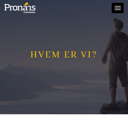
Toggl
naviga
HVEM ER VI?