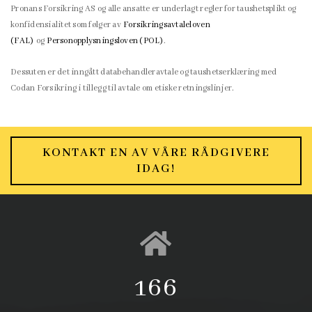
Pronans Forsikring AS og alle ansatte er underlagt regler for taushetsplikt og
konfidensialitet som følger av
Forsikringsavtaleloven
(FAL)
og
Personopplysningsloven (POL)
.
Dessuten er det inngått databehandleravtale og taushetserklæring med
Codan Forsikring i tillegg til avtale om etiske retningslinjer.
KONTAKT EN AV VÅRE RÅDGIVERE
IDAG!
180