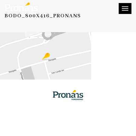
Toggl
BODO_800X416_PRONANS
naviga