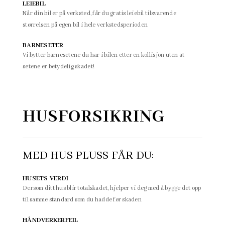
LEIEBIL
Når din bil er på verksted, får du gratis leiebil tilsvarende
størrelsen på egen bil i hele verkstedsperioden
BARNESETER
Vi bytter barnesetene du har i bilen etter en kollisjon uten at
setene er betydelig skadet!
HUSFORSIKRING
MED HUS PLUSS FÅR DU:
HUSETS VERDI
Dersom ditt hus blir totalskadet, hjelper vi deg med å bygge det opp
til samme standard som du hadde før skaden
HÅNDVERKERFEIL