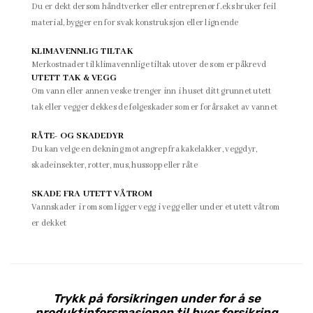
Du er dekt dersom håndtverker eller entreprenør f.eks bruker feil
material, bygger en for svak konstruksjon eller lignende
KLIMAVENNLIG TILTAK
Merkostnader til klimavennlige tiltak utover de som er påkrevd
UTETT TAK & VEGG
Om vann eller annen veske trenger inn i huset ditt grunnet utett
tak eller vegger dekkes de følgeskader som er forårsaket av vannet
RÅTE- OG SKADEDYR
Du kan velge en dekning mot angrep fra kakelakker, veggdyr,
skadeinsekter, rotter, mus, hussopp eller råte
SKADE FRA UTETT VÅTROM
Vannskader i rom som ligger vegg i vegg eller under et utett våtrom
er dekket
Trykk på forsikringen under for å se
produktinforsmasjonen til hver forsikring