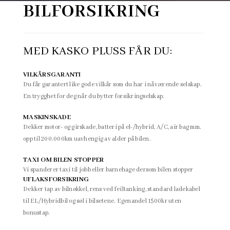
BILFORSIKRING
MED KASKO PLUSS FÅR DU:
VILKÅRSGARANTI
Du får garantert like gode vilkår som du har i nåværende selskap.
En trygghet for deg når du bytter forsikringselskap.
MASKINSKADE
Dekker motor- og girskade, batteri på el-/hybrid, A/C, air bag mm.
opp til 200.000km uavhengig av alder på bilen.
TAXI OM BILEN STOPPER
Vi spanderer taxi til jobb eller barnehage dersom bilen stopper
UFLAKSFORSIKRING
Dekker tap av bilnøkkel, rens ved feiltanking, standard ladekabel
til EL/Hybridbil og søl i bilsetene. Egenandel 1500kr uten
bonustap.